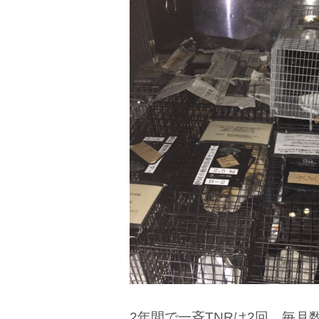
2年間で一斉TNRは2回。毎月