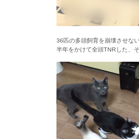
36匹の多頭飼育を崩壊させな
半年をかけて全頭TNRした、